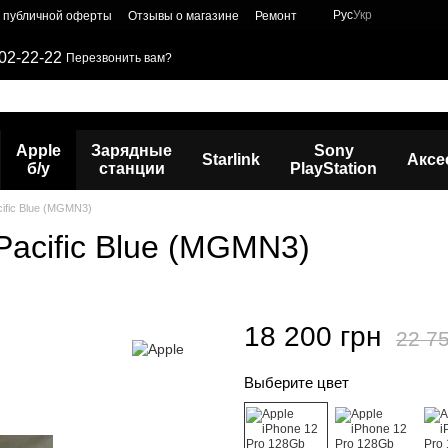
Рус
Укр
р публичной оферты
Отзывы о магазине
Ремонт
02-22-22
Перезвонить вам?
Apple
Зарядные
Sony
Starlink
Аксе
б/у
станции
PlayStation
cific Blue (MGMN3)
Pacific Blue (MGMN3)
18 200 грн
22 75
Выберите цвет