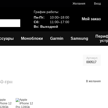
Желания
Вход
График работы:
Пн-Пт:
10:00–18:00
Мой заказ
Сб:
11:00–17:00
Вс: Выходной
Пери
ссуары
Моноблоки
Garmin
Samsung
уст
Артикул
000517
0 грн
В желания