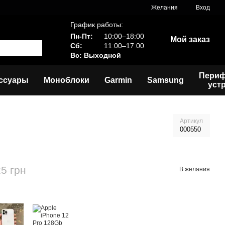
Желания
Вход
График работы:
Пн-Пт:
10:00–18:00
Мой заказ
Сб:
11:00–17:00
Вс: Выходной
Пери
ссуары
Моноблоки
Garmin
Samsung
уст
Артикул
000550
5 грн
В желания