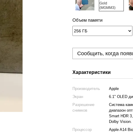
Объем памяти
Сообщить, когда появ
Характеристики
Производитель
Apple
Экран
6.1" OLED ди
Разрешение
Система каме
снимков
диапазон опт
Smart HDR 3
Dolby Vision.
Процессор
Apple A14 Bio