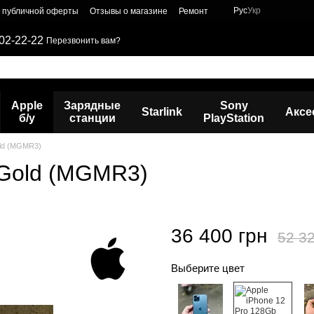
Рус
Укр
р публичной оферты
Отзывы о магазине
Ремонт
02-22-22
Перезвонить вам?
Apple
Зарядные
Sony
Starlink
Аксе
б/у
станции
PlayStation
old (MGMR3)
 Gold (MGMR3)
36 400 грн
52 32
Выберите цвет