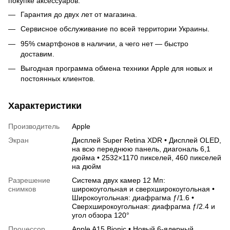
покупке аксессуаров.
Гарантия до двух лет от магазина.
Сервисное обслуживание по всей территории Украины.
95% смартфонов в наличии, а чего нет — быстро
доставим.
Выгодная программа обмена техники Apple для новых и
постоянных клиентов.
Характеристики
Производитель
Apple
Экран
Дисплей Super Retina XDR • Дисплей OLED,
на всю переднюю панель, диагональ 6,1
дюйма • 2532×1170 пикселей, 460 пикселей
на дюйм
Разрешение
Система двух камер 12 Мп:
снимков
широкоугольная и сверхширокоугольная •
Широкоугольная: диафрагма ƒ/1.6 •
Сверхширокоугольная: диафрагма ƒ/2.4 и
угол обзора 120°
Процессор
Apple A15 Bionic • Новый 6‑ядерный