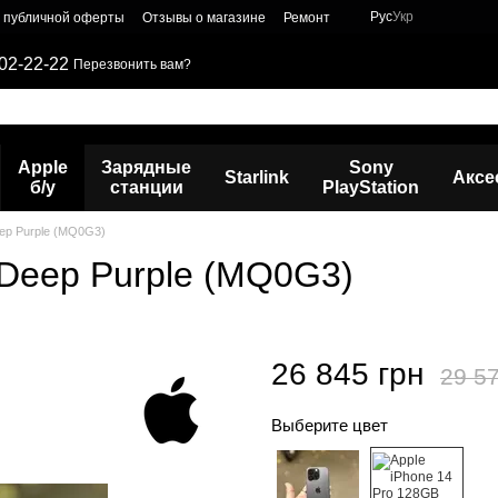
Рус
Укр
р публичной оферты
Отзывы о магазине
Ремонт
02-22-22
Перезвонить вам?
Apple
Зарядные
Sony
Starlink
Аксе
б/у
станции
PlayStation
eep Purple (MQ0G3)
 Deep Purple (MQ0G3)
26 845 грн
29 57
Выберите цвет