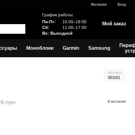
Желания
Вход
График работы:
Пн-Пт:
10:00–18:00
Мой заказ
Сб:
11:00–17:00
Вс: Выходной
Пери
ссуары
Моноблоки
Garmin
Samsung
уст
Артикул
001161
5 грн
В желания