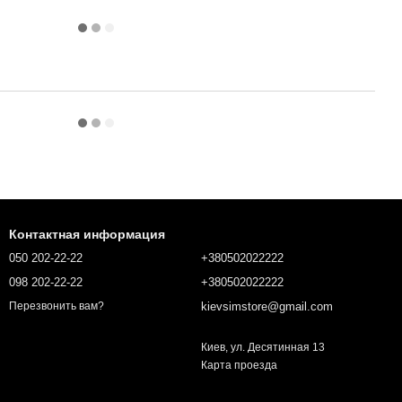
Контактная информация
050 202-22-22
+380502022222
098 202-22-22
+380502022222
kievsimstore@gmail.com
Перезвонить вам?
Киев, ул. Десятинная 13
Карта проезда