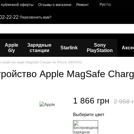
Рус
Укр
р публичной оферты
Отзывы о магазине
Ремонт
02-22-22
Перезвонить вам?
Apple
Зарядные
Sony
Starlink
Аксе
б/у
станции
PlayStation
стройство Apple MagSafe Charger for iPhone (MHXH3)
ройство Apple MagSafe Charg
1 866 грн
2 958 
Выберите цвет