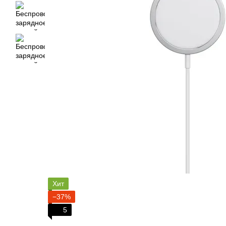
Хит
−37%
5