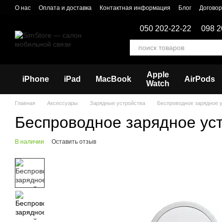
Перейти к основному контенту
О нас
Оплата и доставка
Контактная информация
Блог
Догово
050 202-22-22
098 2
Apple
iPhone
iPad
MacBook
AirPods
Watch
Главная
Аксессуары
Зарядные устройства
Беспроводное зарядное у
Беспроводное зарядное уст
В наличии
Оставить отзыв