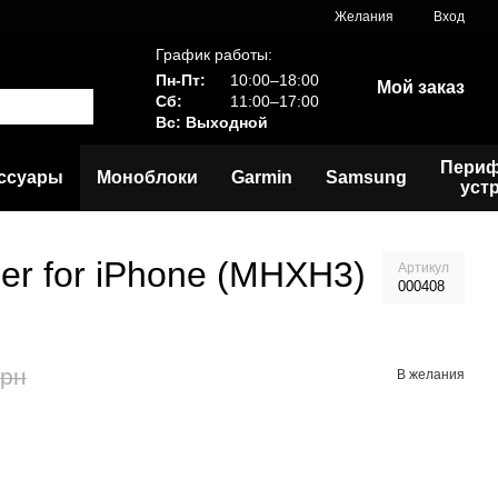
Желания
Вход
График работы:
Пн-Пт:
10:00–18:00
Мой заказ
Сб:
11:00–17:00
Вс: Выходной
Пери
ссуары
Моноблоки
Garmin
Samsung
уст
er for iPhone (MHXH3)
Артикул
000408
грн
В желания